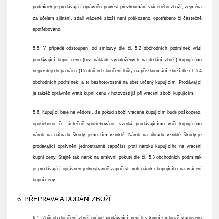
podmínek je prodávající oprávněn provést přezkoumání vráceného zboží, zejména
za účelem zjištění, zdali vrácené zboží není poškozeno, opotřebeno či částečně
spotřebováno.
5.5. V případě odstoupení od smlouvy dle čl. 5.2 obchodních podmínek vrátí
prodávající kupní cenu (bez nákladů vynaložených na dodání zboží) kupujícímu
nejpozději do patnácti (15) dnů od skončení lhůty na přezkoumání zboží dle čl. 5.4
obchodních podmínek, a to bezhotovostně na účet určený kupujícím. Prodávající
je taktéž oprávněn vrátit kupní cenu v hotovosti již při vracení zboží kupujícím.
5.6. Kupující bere na vědomí, že pokud zboží vrácené kupujícím bude poškozeno,
opotřebeno či částečně spotřebováno, vzniká prodávajícímu vůči kupujícímu
nárok na náhradu škody jemu tím vzniklé. Nárok na úhradu vzniklé škody je
prodávající oprávněn jednostranně započíst proti nároku kupujícího na vrácení
kupní ceny. Stejně tak nárok na smluvní pokutu dle čl. 5.3 obchodních podmínek
je prodávající oprávněn jednostranně započíst proti nároku kupujícího na vrácení
kupní ceny.
6. PŘEPRAVA A DODÁNÍ ZBOŽÍ
6.1. Způsob doručení zboží určuje prodávající, není-li v kupní smlouvě stanoveno