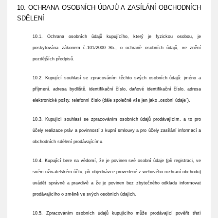
10. OCHRANA OSOBNÍCH ÚDAJŮ A ZASÍLÁNÍ OBCHODNÍCH
SDĚLENÍ
10.1. Ochrana osobních údajů kupujícího, který je fyzickou osobou, je
poskytována zákonem č.101/2000 Sb., o ochraně osobních údajů, ve znění
pozdějších předpisů.
10.2. Kupující souhlasí se zpracováním těchto svých osobních údajů: jméno a
příjmení, adresa bydliště, identifikační číslo, daňové identifikační číslo, adresa
elektronické pošty, telefonní číslo (dále společně vše jen jako „osobní údaje“).
10.3. Kupující souhlasí se zpracováním osobních údajů prodávajícím, a to pro
účely realizace práv a povinností z kupní smlouvy a pro účely zasílání informací a
obchodních sdělení prodávajícímu.
10.4. Kupující bere na vědomí, že je povinen své osobní údaje (při registraci, ve
svém uživatelském účtu, při objednávce provedené z webového rozhraní obchodu)
uvádět správně a pravdivě a že je povinen bez zbytečného odkladu informovat
prodávajícího o změně ve svých osobních údajích.
10.5. Zpracováním osobních údajů kupujícího může prodávající pověřit třetí