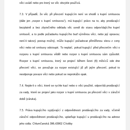
věci uvádí nebo pro který se věc obvykle používá.
7.3. V případě, že věc při převzetí kupujícím není ve shodě s kupní smlouvou
(dále jen „rozpor s kupní smlouvou“), má kupující právo na to, aby prodávající
bezplatně a bez zbytečného odkladu věc uvedl do stavu odpovídajícího kupní
smlouvě, a to podle požadavku kupujícího buď výměnou věci, nebo její opravou;
není-li takový postup možný, může kupující požadovat přiměřenou slevu z ceny
věci nebo od smlouvy odstoupit. To neplatí, pokud kupující před převzetím věci o
rozporu s kupní smlouvou věděl nebo rozpor s kupní smlouvou sám způsobil.
Rozpor s kupní smlouvou, který se projeví během šesti (6) měsíců ode dne
převzetí věci, se považuje za rozpor existující již při jejím převzetí, pokud to
neodporuje povaze věci nebo pokud se neprokáže opak.
7.4. Nejde-li o věci, které se rychle kazí nebo o věci použité, odpovídá prodávající
za vady, které se projeví jako rozpor s kupní smlouvou po převzetí věci v záruční
době (záruka).
7.5. Práva kupujícího vyplývající z odpovědnosti prodávajícího za vady, včetně
záruční odpovědnosti prodávajícího, uplatňuje kupující u prodávajícího na adrese
jeho
sidla: Chlumčanská 396,43902 Cítoliby