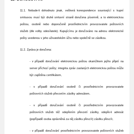
11.1. Nebude-li dohodnuto jinak, veškerá korespondence související s kupní
smlouvou musí být druhé smluvní straně doručena písemně, a to elektronickou
poštou, osobně nebo doporučeně prostřednictvím provozovatele poštovních
služeb (dle volby odesílatele). Kupujícímu je doručováno na adresu elektronické
pošty uvedenou v jeho uživatelském účtu nebo společně se zásilkou.
11.2. Zpráva je doručena:
- v případě doručování elektronickou poštou okamžikem jejího přijetí na
server příchozí pošty; integrita zpráv zaslaných elektronickou poštou může
být zajištěna certifikátem,
- v případě doručování osobně či prostřednictvím provozovatele
poštovních služeb převzetím zásilky adresátem,
- v případě doručování osobně či prostřednictvím provozovatele
poštovních služeb též odepřením převzetí zásilky, odepře-li adresát
(popřípadě osoba oprávněná za něj zásilku převzít) zásilku převzít,
- v případě doručování prostřednictvím provozovatele poštovních služeb