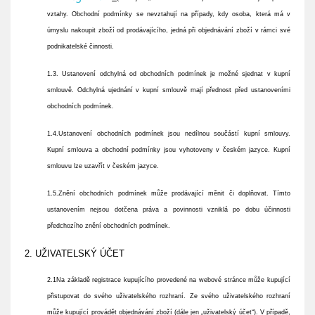
vztahy. Obchodní podmínky se nevztahují na případy, kdy osoba, která má v
úmyslu nakoupit zboží od prodávajícího, jedná při objednávání zboží v rámci své
podnikatelské činnosti.
1.3. Ustanovení odchylná od obchodních podmínek je možné sjednat v kupní
smlouvě. Odchylná ujednání v kupní smlouvě mají přednost před ustanoveními
obchodních podmínek.
1.4.Ustanovení obchodních podmínek jsou nedílnou součástí kupní smlouvy.
Kupní smlouva a obchodní podmínky jsou vyhotoveny v českém jazyce. Kupní
smlouvu lze uzavřít v českém jazyce.
1.5.Znění obchodních podmínek může prodávající měnit či doplňovat. Tímto
ustanovením nejsou dotčena práva a povinnosti vzniklá po dobu účinnosti
předchozího znění obchodních podmínek.
2. UŽIVATELSKÝ ÚČET
2.1Na základě registrace kupujícího provedené na webové stránce může kupující
přistupovat do svého uživatelského rozhraní. Ze svého uživatelského rozhraní
může kupující provádět objednávání zboží (dále jen „uživatelský účet“). V případě,