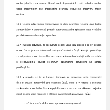
osobu, jakožto zpracovatele. Kromě osob dopravujících zboží nebudou osobní
údaje prodávajícím bez předchozího souhlasu kupujícího předávány třetím
osobám.
10.6. Osobní údaje budou zpracovávány po dobu neurčitou. Osobní údaje budou
zpracovávány v elektronické podobě automatizovaným způsobem nebo v tištěné
podobě neautomatizovaným způsobem.
10.7. Kupující potvrzuje, že poskytnuté osobní údaje jsou přesné a že byl poučen
o tom, že se jedná o dobrovolné poskytnutí osobních údajů. Kupující prohlašuje,
že byl poučen o tom, že souhlas se zpracováním osobních údajů může ve vztahu
k prodávajícímu odvolat písemným oznámením doručeným na adresu
prodávajícího.
10.8. V případě, že by se kupující domníval, že prodávající nebo zpracovatel
(čl.9.5) provádí zpracování jeho osobních údajů, které je v rozporu s ochranou
soukromého a osobního života kupujícího nebo v rozporu se zákonem, zejména
jsou-li osobní údaje nepřesné s ohledem na účel jejich zpracování, může:
- požádat prodávajícího nebo zpracovatele o vysvětlení