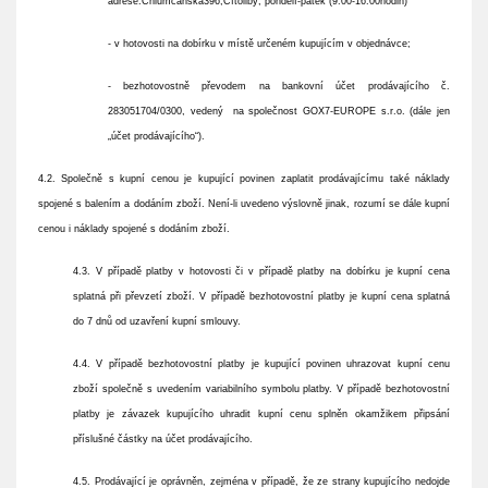
adrese:Chlumčanská396,Cítoliby; pondělí-pátek (9.00-16.00hodin)
- v hotovosti na dobírku v místě určeném kupujícím v objednávce;
- bezhotovostně převodem na bankovní účet prodávajícího č.
283051704/0300, vedený na společnost GOX7-EUROPE s.r.o. (dále jen
„účet prodávajícího“).
4.2. Společně s kupní cenou je kupující povinen zaplatit prodávajícímu také náklady
spojené s balením a dodáním zboží. Není-li uvedeno výslovně jinak, rozumí se dále kupní
cenou i náklady spojené s dodáním zboží.
4.3. V případě platby v hotovosti či v případě platby na dobírku je kupní cena
splatná při převzetí zboží. V případě bezhotovostní platby je kupní cena splatná
do
7
dnů od uzavření kupní smlouvy.
4.4. V případě bezhotovostní platby je kupující povinen uhrazovat kupní cenu
zboží společně s uvedením variabilního symbolu platby. V případě bezhotovostní
platby je závazek kupujícího uhradit kupní cenu splněn okamžikem připsání
příslušné částky na účet prodávajícího.
4.5. Prodávající je oprávněn, zejména v případě, že ze strany kupujícího nedojde