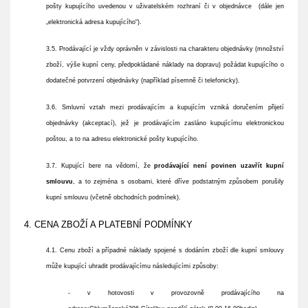
pošty kupujícího uvedenou v uživatelském rozhraní či v objednávce (dále jen
„elektronická adresa kupujícího“).
3.5. Prodávající je vždy oprávněn v závislosti na charakteru objednávky (množství
zboží, výše kupní ceny, předpokládané náklady na dopravu) požádat kupujícího o
dodatečné potvrzení objednávky (například písemně či telefonicky).
3.6. Smluvní vztah mezi prodávajícím a kupujícím vzniká doručením přijetí
objednávky (akceptací), jež je prodávajícím zasláno kupujícímu elektronickou
poštou, a to na adresu elektronické pošty kupujícího.
3.7. Kupující bere na vědomí, že
prodávající není povinen uzavřít kupní
smlouvu
, a to zejména s osobami, které dříve podstatným způsobem porušily
kupní smlouvu (včetně obchodních podmínek).
4. CENA ZBOŽÍ A PLATEBNÍ PODMÍNKY
4.1. Cenu zboží a případné náklady spojené s dodáním zboží dle kupní smlouvy
může kupující uhradit prodávajícímu následujícími způsoby:
- v hotovosti v provozovně prodávajícího na