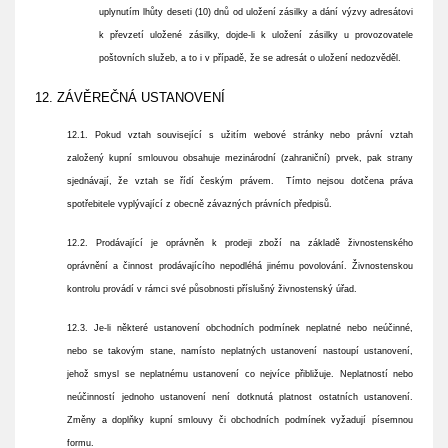
uplynutím lhůty deseti (10) dnů od uložení zásilky a dání výzvy adresátovi
k převzetí uložené zásilky, dojde-li k uložení zásilky u provozovatele
poštovních služeb, a to i v případě, že se adresát o uložení nedozvěděl.
12. ZÁVĚREČNÁ USTANOVENÍ
12.1. Pokud vztah související s užitím webové stránky nebo právní vztah
založený kupní smlouvou obsahuje mezinárodní (zahraniční) prvek, pak strany
sjednávají, že vztah se řídí českým právem. Tímto nejsou dotčena práva
spotřebitele vyplývající z obecně závazných právních předpisů.
12.2. Prodávající je oprávněn k prodeji zboží na základě živnostenského
oprávnění a činnost prodávajícího nepodléhá jinému povolování. Živnostenskou
kontrolu provádí v rámci své působnosti příslušný živnostenský úřad.
12.3. Je-li některé ustanovení obchodních podmínek neplatné nebo neúčinné,
nebo se takovým stane, namísto neplatných ustanovení nastoupí ustanovení,
jehož smysl se neplatnému ustanovení co nejvíce přibližuje. Neplatností nebo
neúčinností jednoho ustanovení není dotknutá platnost ostatních ustanovení.
Změny a doplňky kupní smlouvy či obchodních podmínek vyžadují písemnou
formu.