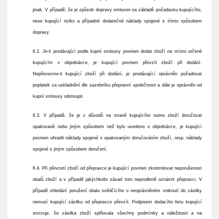
jinak. V případě, že je způsob dopravy smluven na základě požadavku kupujícího,
nese kupující riziko a případné dodatečné náklady spojené s tímto způsobem
dopravy.
6.2. Je-li prodávající podle kupní smlouvy povinen dodat zboží na místo určené
kupujícím v objednávce, je kupující povinen převzít zboží při dodání.
Nepřevezme-li kupující zboží při dodání, je prodávající oprávněn požadovat
poplatek za uskladnění dle sazebníku přepravní společnosti a dále je oprávněn od
kupní smlouvy odstoupit.
6.3. V případě, že je z důvodů na straně kupujícího nutno zboží doručovat
opakovaně nebo jiným způsobem než bylo uvedeno v objednávce, je kupující
povinen uhradit náklady spojené s opakovaným doručováním zboží, resp. náklady
spojené s jiným způsobem doručení.
6.4. Při převzetí zboží od přepravce je kupující povinen zkontrolovat neporušenost
obalů zboží a v případě jakýchkoliv závad toto neprodleně oznámit přepravci. V
případě shledání porušení obalu svědčícího o neoprávněném vniknutí do zásilky
nemusí kupující zásilku od přepravce převzít. Podpisem dodacího listu kupující
stvrzuje, že zásilka zboží splňovala všechny podmínky a náležitosti a na