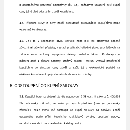
k dodatečnému potvrzení objednávky (čl. 3.5), požadovat uhrazení celé kupní
ceny ještě před odesláním zboží kupujícímu.
4.6. Případné slevy z ceny zboží poskytnuté prodávajícím kupujícímu nelze
vzájemně kombinovat.
4.7. Je-li to v obchodním styku obvyklé nebo je-li tak stanoveno obecně
závaznými právními předpisy, vystaví prodávající ohledně plateb prováděných na
základě kupní smlouvy kupujícímu daňový doklad – fakturu. Prodávající je
plátcem daně z přidané hodnoty. Daňový doklad – fakturu vystaví prodávající
kupujícímu po uhrazení ceny zboží a zašle jej v elektronické podobě na
elektronickou adresu kupujícího nebo bude součástí zásilky.
5. ODSTOUPENÍ OD KUPNÍ SMLOUVY
5.1. Kupující bere na vědomí, že dle ustanovení § 53 odst. 8 zákona č. 40/1964
Sb., občanský zákoník, ve znění pozdějších předpisů (dále jen „občanský
zákoník“), nelze mimo jiné odstoupit od kupní smlouvy na dodávku zboží
upraveného podle přání kupujícího (zakázková výroba, speciální úpravy,
nezalistované zboží ve standardním katalogu atd.)