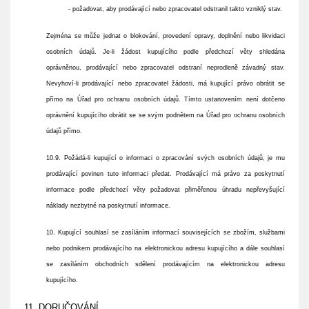
- požadovat, aby prodávající nebo zpracovatel odstranil takto vzniklý stav.
Zejména se může jednat o blokování, provedení opravy, doplnění nebo likvidaci
osobních údajů. Je-li žádost kupujícího podle předchozí věty shledána
oprávněnou, prodávající nebo zpracovatel odstraní neprodleně závadný stav.
Nevyhoví-li prodávající nebo zpracovatel žádosti, má kupující právo obrátit se
přímo na Úřad pro ochranu osobních údajů. Tímto ustanovením není dotčeno
oprávnění kupujícího obrátit se se svým podnětem na Úřad pro ochranu osobních
údajů přímo.
10.9. Požádá-li kupující o informaci o zpracování svých osobních údajů, je mu
prodávající povinen tuto informaci předat. Prodávající má právo za poskytnutí
informace podle předchozí věty požadovat přiměřenou úhradu nepřevyšující
náklady nezbytné na poskytnutí informace.
10. Kupující souhlasí se zasíláním informací souvisejících se zbožím, službami
nebo podnikem prodávajícího na elektronickou adresu kupujícího a dále souhlasí
se zasíláním obchodních sdělení prodávajícím na elektronickou adresu
kupujícího.
11. DORUČOVÁNÍ