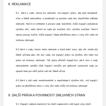
8. REKLAMACE
8.1. Jde-li o vadu, kterou lze odstranit, má kupující právo, aby byla bezplatně,
včas a řádně odstraněna, a prodávající je povinen vadu bez zbytečného odkladu
odstranit. Není-li to vzhledem k povaze vady neúměrné, může kupující požadovat
výměnu věci, nebo týká-li se vada jen součásti věci, výměnu součásti. Není-li
takový postup možný, může kupující žádat přiměřenou slevu z ceny věci nebo od
smlouvy odstoupit.
8.2.Jde-li o vadu, kterou nelze odstranit a která brání tomu, aby věc mohla být
řádně užívána jako věc bez vady, má kupující právo na výměnu věci nebo má
právo od smlouvy odstoupit. Táž práva přísluší kupujícímu, jde-li sice o vady
odstranitelné, jestliže však kupující nemůže pro opětovné vyskytnutí vady po
opravě nebo pro větší počet vad věc řádně užívat.
8.3.Jde-li o jiné vady neodstranitelné a nepožaduje-li výměnu věci, má kupující
právo na přiměřenou slevu z ceny věci nebo může od smlouvy odstoupit.
9. DALŠÍ PRÁVA A POVINNOSTI SMLUVNÍCH STRAN
9.1. Kupující nabývá vlastnictví ke zboží zaplacením celé kupní ceny zboží.