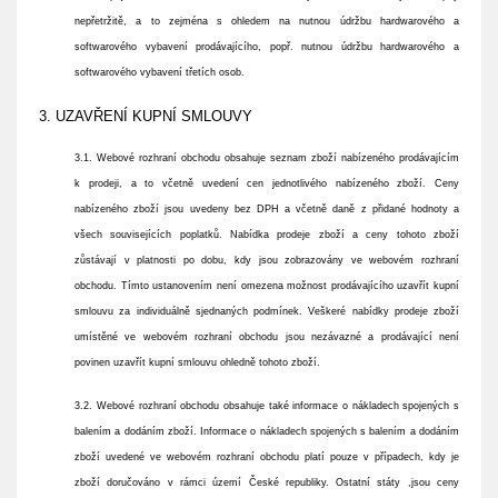
nepřetržitě, a to zejména s ohledem na nutnou údržbu hardwarového a
softwarového vybavení prodávajícího, popř. nutnou údržbu hardwarového a
softwarového vybavení třetích osob.
3. UZAVŘENÍ KUPNÍ SMLOUVY
3.1. Webové rozhraní obchodu obsahuje seznam zboží nabízeného prodávajícím
k prodeji, a to včetně uvedení cen jednotlivého nabízeného zboží. Ceny
nabízeného zboží jsou uvedeny bez DPH a včetně daně z přidané hodnoty a
všech souvisejících poplatků. Nabídka prodeje zboží a ceny tohoto zboží
zůstávají v platnosti po dobu, kdy jsou zobrazovány ve webovém rozhraní
obchodu. Tímto ustanovením není omezena možnost prodávajícího uzavřít kupní
smlouvu za individuálně sjednaných podmínek. Veškeré nabídky prodeje zboží
umístěné ve webovém rozhraní obchodu jsou nezávazné a prodávající není
povinen uzavřít kupní smlouvu ohledně tohoto zboží.
3.2. Webové rozhraní obchodu obsahuje také informace o nákladech spojených s
balením a dodáním zboží. Informace o nákladech spojených s balením a dodáním
zboží uvedené ve webovém rozhraní obchodu platí pouze v případech, kdy je
zboží doručováno v rámci území České republiky.
Ostatní státy ,jsou ceny