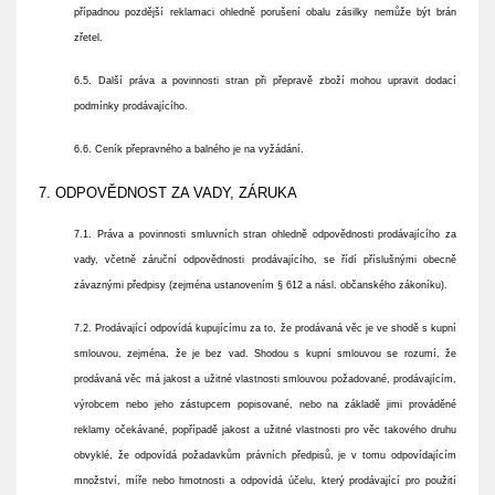
případnou pozdější reklamaci ohledně porušení obalu zásilky nemůže být brán
zřetel.
6.5. Další práva a povinnosti stran při přepravě zboží mohou upravit dodací
podmínky prodávajícího.
6.6. Ceník přepravného a balného
je na vyžádání.
7. ODPOVĚDNOST ZA VADY, ZÁRUKA
7.1. Práva a povinnosti smluvních stran ohledně odpovědnosti prodávajícího za
vady, včetně záruční odpovědnosti prodávajícího, se řídí příslušnými obecně
závaznými předpisy (zejména ustanovením § 612 a násl. občanského zákoníku).
7.2. Prodávající odpovídá kupujícímu za to, že prodávaná věc je ve shodě s kupní
smlouvou, zejména, že je bez vad. Shodou s kupní smlouvou se rozumí, že
prodávaná věc má jakost a užitné vlastnosti smlouvou požadované, prodávajícím,
výrobcem nebo jeho zástupcem popisované, nebo na základě jimi prováděné
reklamy očekávané, popřípadě jakost a užitné vlastnosti pro věc takového druhu
obvyklé, že odpovídá požadavkům právních předpisů, je v tomu odpovídajícím
množství, míře nebo hmotnosti a odpovídá účelu, který prodávající pro použití