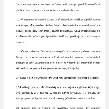
že to webové rozhraní obchodu umožňuje, může kupující provádět objednávání
zboží též bez registrace přímo z webového rozhraní obchodu.
2.2 Při registraci na webové stránce a při objednávání zboží je kupující povinen
uvádět správně a pravdivě všechny údaje. Údaje uvedené v uživatelském účtu je
kupující při jakékoliv jejich změně povinen aktualizovat. Údaje uvedené kupujícím
v uživatelském účtu a při objednávání zboží jsou prodávajícím považovány za
správné.
2.3 Přístup k uživatelskému účtu je zabezpečen uživatelským jménem a heslem.
Kupující je povinen zachovávat mlčenlivost ohledně informací nezbytných k
přístupu do jeho uživatelského účtu a bere na vědomí, že prodávající nenese
odpovědnost za porušení této povinnosti ze strany kupujícího.
2.4 Kupující není oprávněn umožnit využívání uživatelského účtu třetím osobám.
2.5 Prodávající může zrušit uživatelský účet, a to zejména v případě, kdy kupující
svůj uživatelský účet déle než 12 měsíců aktivně nevyužívá, či v případě, kdy
kupující poruší své povinnosti z kupní smlouvy (včetně obchodních podmínek).
2.6 Kupující bere na vědomí, že uživatelský účet nemusí být dostupný