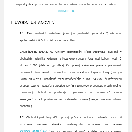
pro prodej zboží prostřednictvím on-line obchodu umístěného na internetové adrese
www.
gox7.cz
1. ÚVODNÍ USTANOVENÍ
1.1.
Tyto obchodní podmínky (dále jen „obchodní podmínky “) obchodní
společnosti
GOX7-EUROPE
s.r.o., se sídlem
Chlumčanská 396,439 02 Cítoliby
, identifikační číslo:
06844952
, zapsané v
obchodním rejstříku vedeném u
Krajského
soudu v
Ústí nad Labem
, oddíl
C
vložka
41088
(dále jen „prodávající“) upravují vzájemná práva a povinnosti
smluvních stran vzniklé v souvislosti nebo na základě kupní smlouvy (dále jen
„kupní smlouva“) uzavírané mezi prodávajícím a jinou fyzickou či právnickou
osobou (dále jen „kupující“) prostřednictvím internetového obchodu prodávajícího.
Internetový obchod je prodávajícím provozován na internetové adrese
www.
gox7
.cz, a to prostřednictvím webového rozhraní (dále jen „webové rozhraní
obchodu“).
1.2.
Obchodní podmínky dále upravují práva a povinnosti smluvních stran při
využívání webové stránky prodávajícího umístěné na adrese
www.gox7.cz
(dále jen „webová stránka“) a další související právní