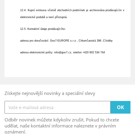
12.4. Kupní smlouva včetně obchodních podmínek je archivována prodávajícím v
elektronické podobě a není přístupná.
12.5. Kontaktní údaje prodávajícího:
adresa pro doručování: Gox7-EUROPE s.r.o , Chlumčanská 396 ,Cítoliby
adresa elektronické pošty:
info@gox7.cz
, telefon +420
602 534 744
Získejte nejnovější novinky a speciální slevy
Odběr novinek můžete kdykoliv zrušit. Pokud to chcete
udělat, naše kontaktní informace naleznete v právním
oznámení.