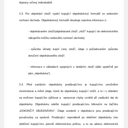
dopravy určeny individuálně.
3.3. Pro objednání zboží vyplní kupující objednávkový formulář ve webovém
rozhraní obchodu. Objednávkový formulář obsahuje zejména informace o:
- objednávaném zboží(objednávané zboží „vloží“ kupující do elektronického
nákupního košíku webového rozhraní obchodu)
- způsobu úhrady kupní ceny zboží, údaje o požadovaném způsobu
doručení objednávaného zboží
- informace o nákladech spojených s dodáním zboží (dále společně jen
jako „objednávka“).
3.4. Před zasláním objednávky prodávajícímu je kupujícímu umožněno
zkontrolovat a měnit údaje, které do objednávky kupující vložil, a to i s ohledem
na možnost kupujícího zjišťovat a opravovat chyby vzniklé při zadávání dat do
objednávky. Objednávku odešle kupující prodávajícímu kliknutím na tlačítko
„DOKONČIT OBJEDNÁVKU“. Údaje uvedené v objednávce jsou prodávajícím
považovány za správné. Prodávající neprodleně po obdržení objednávky toto
obdržení kupujícímu potvrdí elektronickou poštou, a to na adresu elektronické