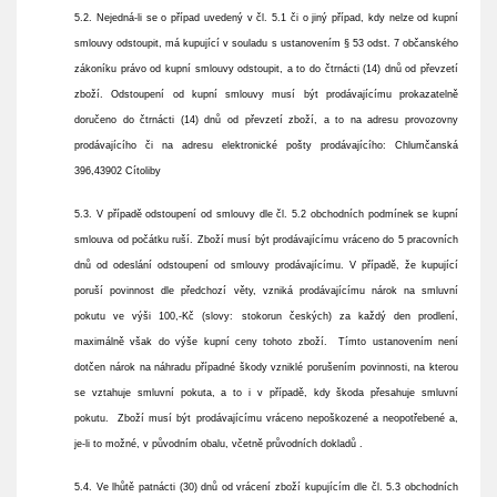
5.2. Nejedná-li se o případ uvedený v čl. 5.1 či o jiný případ, kdy nelze od kupní
smlouvy odstoupit, má kupující v souladu s ustanovením § 53 odst. 7 občanského
zákoníku právo od kupní smlouvy odstoupit, a to do čtrnácti (14) dnů od převzetí
zboží. Odstoupení od kupní smlouvy musí být prodávajícímu prokazatelně
doručeno do čtrnácti (14) dnů od převzetí zboží, a to na adresu provozovny
prodávajícího či na adresu elektronické pošty prodávajícího:
Chlumčanská
396,43902 Cítoliby
5.3. V případě odstoupení od smlouvy dle čl. 5.2 obchodních podmínek se kupní
smlouva od počátku ruší. Zboží musí být prodávajícímu vráceno do 5 pracovních
dnů od odeslání odstoupení od smlouvy prodávajícímu. V případě, že kupující
poruší povinnost dle předchozí věty, vzniká prodávajícímu nárok na smluvní
pokutu ve výši 100,-Kč (slovy: stokorun českých) za každý den prodlení,
maximálně však do výše kupní ceny tohoto zboží. Tímto ustanovením není
dotčen nárok na náhradu případné škody vzniklé porušením povinnosti, na kterou
se vztahuje smluvní pokuta, a to i v případě, kdy škoda přesahuje smluvní
pokutu. Zboží musí být prodávajícímu vráceno nepoškozené a neopotřebené a,
je-li to možné, v původním obalu, včetně průvodních dokladů .
5.4. Ve lhůtě patnácti (30) dnů od vrácení zboží kupujícím dle čl. 5.3 obchodních