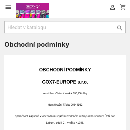
shopping_cart



Obchodní podmínky
OBCHODNÍ PODMÍNKY
GOX7-EUROPE
s.r.o.
se sídlem Chlumčanská 396,Cítoliby
identifikační číslo: 06844952
společnost zapsaná v obchodním rejstříku vedeném u Krajského soudu v Ústí nad
Labem, oddíl C , vložka 41088.