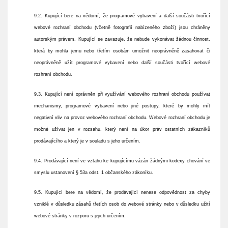
9.2. Kupující bere na vědomí, že programové vybavení a další součásti tvořící
webové rozhraní obchodu (včetně fotografií nabízeného zboží) jsou chráněny
autorským právem. Kupující se zavazuje, že nebude vykonávat žádnou činnost,
která by mohla jemu nebo třetím osobám umožnit neoprávněně zasahovat či
neoprávněně užít programové vybavení nebo další součásti tvořící webové
rozhraní obchodu.
9.3. Kupující není oprávněn při využívání webového rozhraní obchodu používat
mechanismy, programové vybavení nebo jiné postupy, které by mohly mít
negativní vliv na provoz webového rozhraní obchodu. Webové rozhraní obchodu je
možné užívat jen v rozsahu, který není na úkor práv ostatních zákazníků
prodávajícího a který je v souladu s jeho určením.
9.4. Prodávající není ve vztahu ke kupujícímu vázán žádnými kodexy chování ve
smyslu ustanovení § 53a odst. 1 občanského zákoníku.
9.5. Kupující bere na vědomí, že prodávající nenese odpovědnost za chyby
vzniklé v důsledku zásahů třetích osob do webové stránky nebo v důsledku užití
webové stránky v rozporu s jejich určením.